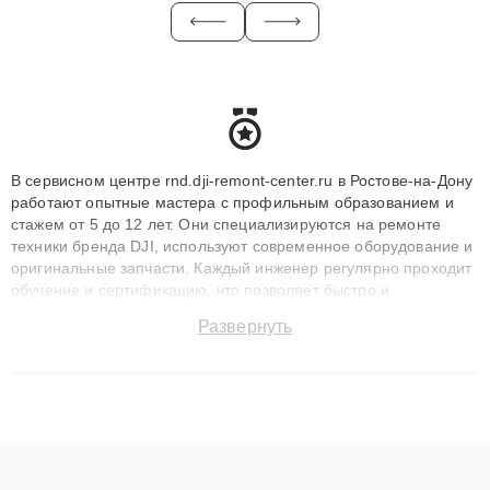
В сервисном центре rnd.dji-remont-center.ru в Ростове-на-Дону
работают опытные мастера с профильным образованием и
стажем от 5 до 12 лет. Они специализируются на ремонте
техники бренда DJI, используют современное оборудование и
оригинальные запчасти. Каждый инженер регулярно проходит
обучение и сертификацию, что позволяет быстро и
точноdiagnostikировать поломки и восстанавливать технику с
Развернуть
сохранением гарантии до 3 лет. Наши мастера решают
сложные случаи: от замены матриц и материнских плат до
ремонта после залития и восстановления данных. Благодаря
высокой квалификации и ответственному подходу клиенты
получают быстрый, качественный ремонт и понятные
объяснения по результатам диагностики.