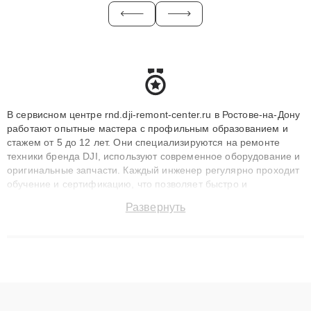
В сервисном центре rnd.dji-remont-center.ru в Ростове-на-Дону
работают опытные мастера с профильным образованием и
стажем от 5 до 12 лет. Они специализируются на ремонте
техники бренда DJI, используют современное оборудование и
оригинальные запчасти. Каждый инженер регулярно проходит
обучение и сертификацию, что позволяет быстро и
точноdiagnostikировать поломки и восстанавливать технику с
Развернуть
сохранением гарантии до 3 лет. Наши мастера решают
сложные случаи: от замены матриц и материнских плат до
ремонта после залития и восстановления данных. Благодаря
высокой квалификации и ответственному подходу клиенты
получают быстрый, качественный ремонт и понятные
объяснения по результатам диагностики.