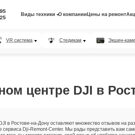
-95
Виды техники
О компании
Цены на ремонт
Ак
-25
VR система
Стедикам
Экшен-кам
ом центре DJI в Рос
JI в Ростове-на-Дону оставляют множество отзывов на раз
айте сервиса Dji-Remont-Center. Мы рады представить вам 