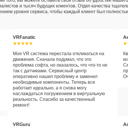
е того, вы можете оставить свой отзыв об удобстве нашег
алистов и тысяч будущих клиентов. Отдел качества тщател
нием уровня сервиса, чтобы каждый клиент был полностью
VRFanatic
А
Моя VR система перестала откликаться на
Кв
движения. Сначала подумал, что это
ко
проблема софта, но оказалось, что что-то не
Се
так с датчиками. Сервисный центр
пр
оперативно нашел проблему и заменил
Оч
необходимые компоненты. Теперь все
работает идеально, а я снова могу
наслаждаться погружением в виртуальную
реальность. Спасибо за качественный
ремонт!
VRGuru
A