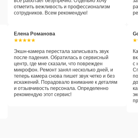
все работает безупречно. Отдельно хочу
за
отметить вежливость и профессионализм
ра
сотрудников. Всем рекомендую!
ре
Елена Романова
G
Экшн-камера перестала записывать звук
Ка
после падения. Обратилась в сервисный
вк
центр, где мне сказали, что поврежден
с 
микрофон. Ремонт занял несколько дней, и
С
теперь камера снова пишет звук четко и без
по
искажений. Порадовало внимание к деталям
до
и отзывчивость персонала. Определенно
ка
рекомендую этот сервис!
эк
пр