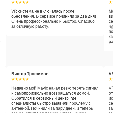
VR система не включалась после
Мо
обновления. В сервисе починили за два дня!
ви
Очень профессионально и быстро. Спасибо
се
за отличную работу.
чу
по
ка
о
ра
я
Виктор Трофимов
V
Недавно мой Mavic начал резко терять сигнал
VR
и самопроизвольно возвращаться домой.
от
Обратился в сервисный центр, где
ис
специалисты быстро выявили проблему с
се
антенной. Починили за пару дней, и теперь
за