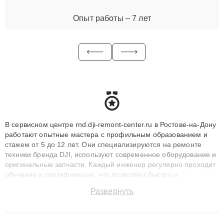
Опыт работы – 7 лет
В сервисном центре rnd.dji-remont-center.ru в Ростове-на-Дону
работают опытные мастера с профильным образованием и
стажем от 5 до 12 лет. Они специализируются на ремонте
техники бренда DJI, используют современное оборудование и
оригинальные запчасти. Каждый инженер регулярно проходит
обучение и сертификацию, что позволяет быстро и
точноdiagnostikировать поломки и восстанавливать технику с
Развернуть
сохранением гарантии до 3 лет. Наши мастера решают
сложные случаи: от замены матриц и материнских плат до
ремонта после залития и восстановления данных. Благодаря