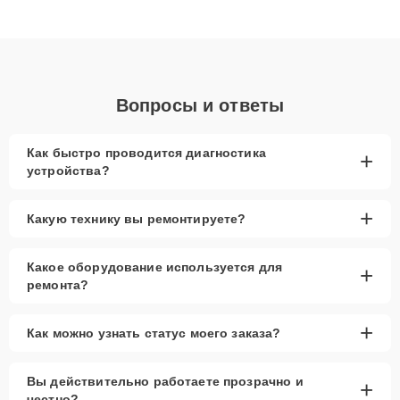
высокой квалификации и ответственному подходу клиенты
получают быстрый, качественный ремонт и понятные
объяснения по результатам диагностики.
Вопросы и ответы
Как быстро проводится диагностика
+
устройства?
+
Какую технику вы ремонтируете?
Какое оборудование используется для
+
ремонта?
+
Как можно узнать статус моего заказа?
Вы действительно работаете прозрачно и
+
честно?